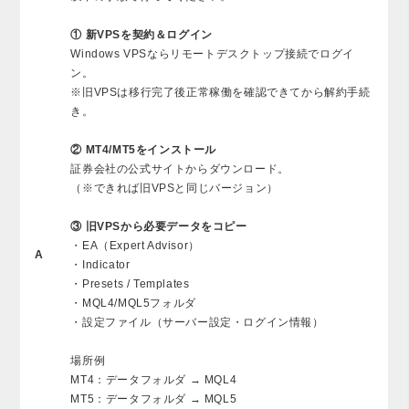
① 新VPSを契約＆ログイン
Windows VPSならリモートデスクトップ接続でログイ
ン。
※旧VPSは移行完了後正常稼働を確認できてから解約手続
き。
② MT4/MT5をインストール
証券会社の公式サイトからダウンロード。
（※できれば旧VPSと同じバージョン）
③ 旧VPSから必要データをコピー
・EA（Expert Advisor）
A
・Indicator
・Presets / Templates
・MQL4/MQL5フォルダ
・設定ファイル（サーバー設定・ログイン情報）
場所例
MT4：データフォルダ → MQL4
MT5：データフォルダ → MQL5