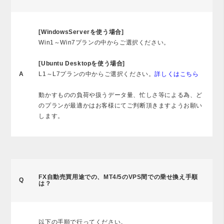
[WindowsServerを使う場合]
Win1～Win7プランの中からご選択ください。
[Ubuntu Desktopを使う場合]
A
L1～L7プランの中からご選択ください。
詳しくはこちら
動かすものの負荷や扱うデータ量、忙しさ等による為、ど
のプランが最適かはお客様にてご判断頂きますようお願い
します。
FX自動売買用途での、MT4/5のVPS間での乗せ換え手順
Q
は？
以下の手順で行ってください。