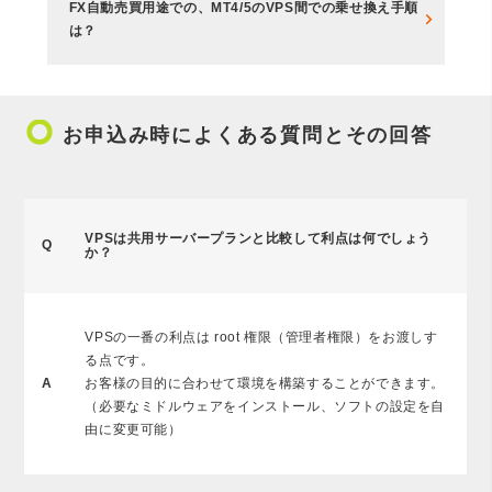
FX自動売買用途での、MT4/5のVPS間での乗せ換え手順
は？
trip_origin
お申込み時によくある質問とその回答
VPSは共用サーバープランと比較して利点は何でしょう
Q
か？
VPSの一番の利点は root 権限（管理者権限）をお渡しす
る点です。
A
お客様の目的に合わせて環境を構築することができます。
（必要なミドルウェアをインストール、ソフトの設定を自
由に変更可能）