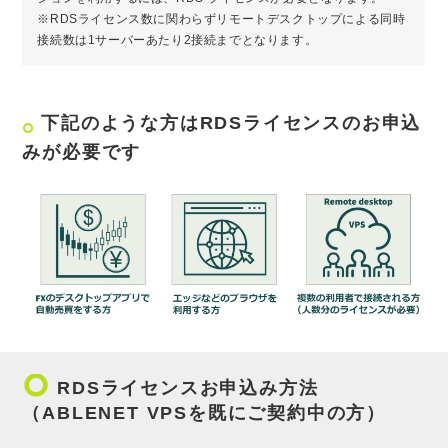
※RDSライセンス数に関わらずリモートデスクトップによる同時
接続数は1サーバーあたり2接続までとなります。
下記のような方はRDSライセンスのお申込
trip_origin
みが必要です
trip_origin
RDSライセンスお申込み方法
（ABLENET VPSを既にご契約中の方）