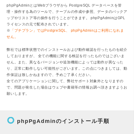
phpPgAdminとはWebブラウザから PostgreSQL データベースを管
理・操作する為のツールで、テーブルの作成や参照、データのバックア
ップやリストア等の操作を行うことができます。 phpPgAdminはGPL
ライセンスの元で配布されています。
※
「プチプラン」ではPostgreSQL、 phpPgAdminはご利用になれま
せん。
弊社では標準状態でのインストールおよび動作確認を行ったものを紹介
しておりますが、 全ての機能に関する検証を行ったものではございま
せん。また、異なるバージョンや追加機能によっては動作が異なった
り、正常に動作しない可能性がございます。この点につきましては、動
作保証は致しかねますので、予めご了承ください。
全てのアプリケーションに関して、弊社サポート対象外となりますの
で、問題が発生した場合はウェブや書籍等の情報お調べ頂きますようお
願いします。
trip_origin
phpPgAdminのインストール手順