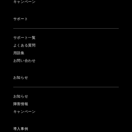
キャンペーン
2020.06.22
お知らせ
trip_origin
コンビニ払いのお申込みを再開しました。
サポート
2020.04.16
お知らせ
trip_origin
サポート一覧
よくある質問
2020年ゴールデンウィーク中の営業とコンビニ払いお申込みに
用語集
ついて
お問い合わせ
2020.03.27
お知らせ
trip_origin
お知らせ
新型コロナウイルスの影響によるコンビニ払いお申込み休止に
ついて
お知らせ
障害情報
2019.12.03
お知らせ
trip_origin
キャンペーン
2019年年末年始休業のお知らせとコンビニ払いお申込みについ
て
導入事例