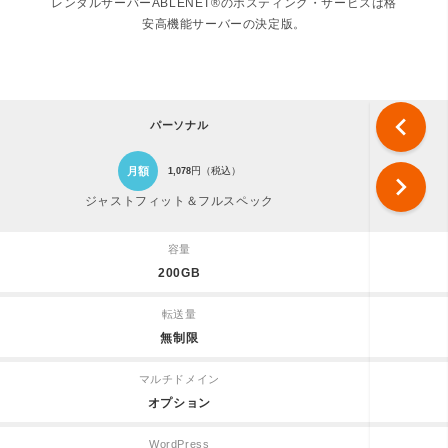
レンタルサーバーABLENET®のホスティング・サービスは格
安高機能サーバーの決定版。
chevron_left
パーソナル
月額
円（税込）
1,078
chevron_right
ジャストフィット＆フルスペック
容量
200GB
転送量
無制限
マルチドメイン
オプション
WordPress