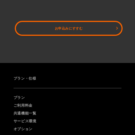
2021年ゴールデンウィーク中の営業とコンビニ払いお申込みに
ついて
お申込みにすすむ
2021.03.18
お知らせ
trip_origin
価格表示が税込に変わりました。
2020.12.03
お知らせ
trip_origin
プラン・仕様
2020年年末年始休業のお知らせとコンビニ払いお申込みについ
て
プラン
ご利用料金
2020.08.03
お知らせ
trip_origin
共通機能一覧
2020年夏季休業とコンビニ払いお申込みについて
サービス環境
オプション