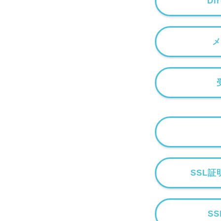
Di
メ
SSL
S