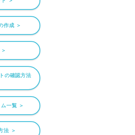
ト ＞
の作成 ＞
 ＞
トの確認方法
ム一覧 ＞
方法 ＞