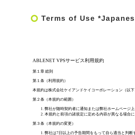
trip_origin
Terms of Use *Japanes