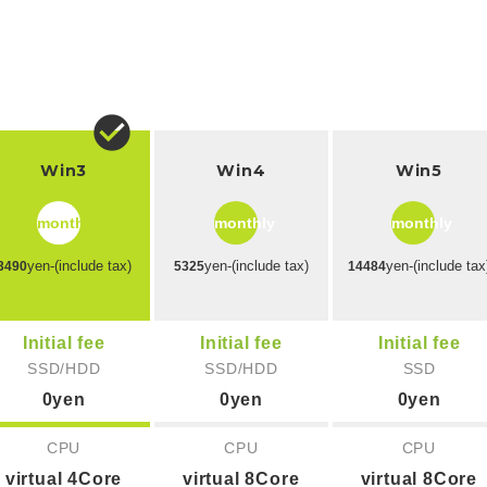
Win3
Win4
Win5
monthly
monthly
monthly
yen-(include tax)
yen-(include tax)
yen-(include tax
3490
5325
14484
Initial fee
Initial fee
Initial fee
SSD/HDD
SSD/HDD
SSD
0yen
0yen
0yen
CPU
CPU
CPU
virtual 4Core
virtual 8Core
virtual 8Core