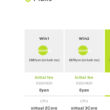
Win1
Win2
monthly
monthly
yen-(include tax)
yen-(include tax)
1587
2070
Initial fee
Initial fee
SSD/HDD
SSD/HDD
0yen
0yen
CPU
CPU
virtual 2Core
virtual 3Core