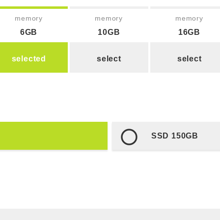
memory
memory
memory
6GB
10GB
16GB
selected
select
select
SSD 150GB