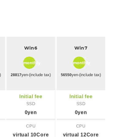
Win6
Win7
monthly
monthly
)
yen-(include tax)
yen-(include tax)
28817
56550
Initial fee
Initial fee
SSD
SSD
0yen
0yen
CPU
CPU
virtual 10Core
virtual 12Core