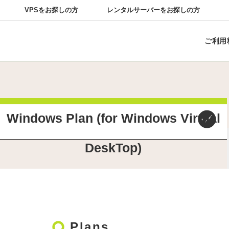
VPSをお探しの方
レンタルサーバーをお探しの方
VPSプランの特徴
VPSサポート
お知らせ
VPS Hosting
障害情報
よくある質問
Service Plan and Fee
仮想デスクトッププランの
キャンペーン
お問い合
ご利用
Prohibitions,Restrictions and Notices
Windows Plan (for Windows Virtual
DeskTop)
trip_origin
Plans