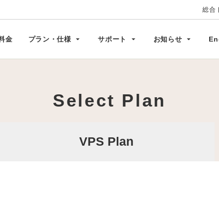
総合
特徴
わせ
VPS Inquiry
VPSの仕様
VPS News
オプション
Trouble and maintenanc
キャンペーン
arrow_drop_down
arrow_drop_down
arrow_drop_down
料金
プラン・仕様
サポート
お知らせ
En
Select Plan
VPS Plan