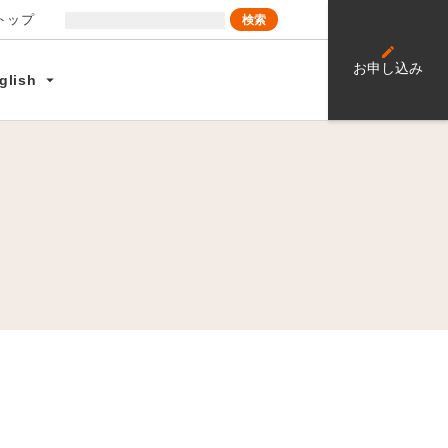
トップ
edit
e
お申し込み
arrow_drop_down
glish