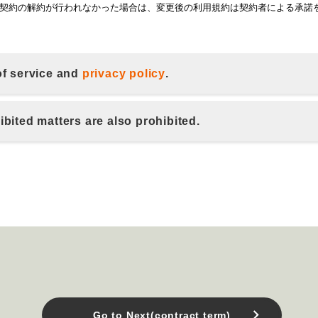
of service and
privacy policy
.
ibited matters are also prohibited.
Go to Next(contract term)