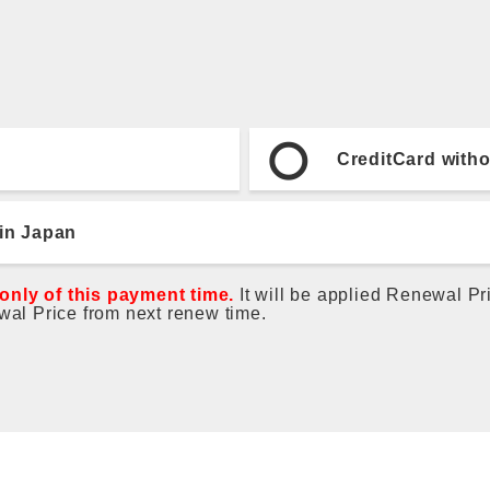
CreditCard witho
 in Japan
 only of this payment time.
It will be applied Renewal P
ewal Price from next renew time.