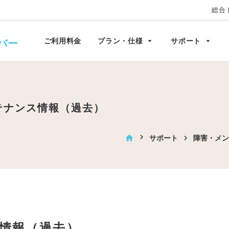
総合
ビス環境
お問い合わせ
オプション
キャンペーン
arrow_drop_down
arrow_drop_down
ご利用料金
プラン・仕様
サポート
バー
テナンス情報（過去）
home
サポート
障害・メン
ス情報（過去）