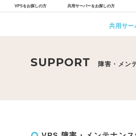
VPSをお探しの方
共用サーバーをお探しの方
プラン
サポート一覧
お知らせ
共通機能一覧
障害情報
よくある質問
キャンペーン
サーバーのサー
用語集
共用サー
SUPPORT
障害・メン
trip_origin
VPS 障害・メンテナン