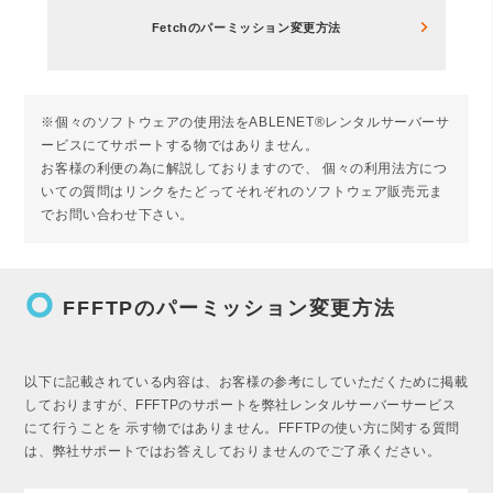
Fetchのパーミッション変更方法
※個々のソフトウェアの使用法をABLENET®レンタルサーバーサ
ービスにてサポートする物ではありません。
お客様の利便の為に解説しておりますので、 個々の利用法方につ
いての質問はリンクをたどってそれぞれのソフトウェア販売元ま
でお問い合わせ下さい。
trip_origin
FFFTPのパーミッション変更方法
以下に記載されている内容は、お客様の参考にしていただくために掲載
しておりますが、FFFTPのサポートを弊社レンタルサーバーサービス
にて行うことを 示す物ではありません。FFFTPの使い方に関する質問
は、弊社サポートではお答えしておりませんのでご了承ください。