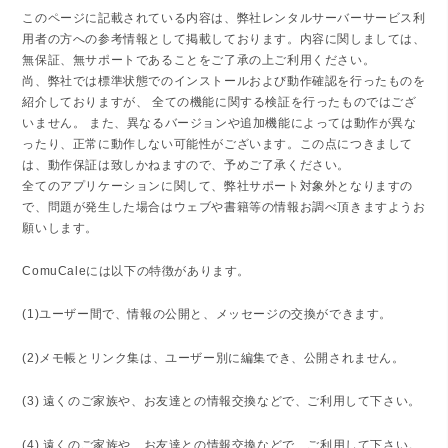
このページに記載されている内容は、弊社レンタルサーバーサービス利
用者の方への参考情報として掲載しております。内容に関しましては、
無保証、無サポートであることをご了承の上ご利用ください。
尚、弊社では標準状態でのインストールおよび動作確認を行ったものを
紹介しておりますが、 全ての機能に関する検証を行ったものではござ
いません。 また、異なるバージョンや追加機能によっては動作が異な
ったり、正常に動作しない可能性がございます。この点につきまして
は、動作保証は致しかねますので、予めご了承ください。
全てのアプリケーションに関して、弊社サポート対象外となりますの
で、問題が発生した場合はウェブや書籍等の情報お調べ頂きますようお
願いします。
ComuCaleには以下の特徴があります。
(1)ユーザー間で、情報の公開と、メッセージの交換ができます。
(2)メモ帳とリンク集は、ユーザー別に編集でき、公開されません。
(3) 遠くのご家族や、お友達との情報交換などで、ご利用して下さい。
(4) 遠くのご家族や、お友達との情報交換などで、ご利用して下さい。