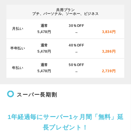
共用プラン
プチ、パーソナル、ソーホー、ビジネス
通常
30％OFF
月払い
5,478
円
→
3,834
円
通常
40％OFF
半年払い
5,478
円
→
3,286
円
通常
50％OFF
年払い
5,478
円
→
2,739
円
trip_origin
スーパー長期割
1年経過毎にサーバー1ヶ月間「無料」延
長プレゼント！