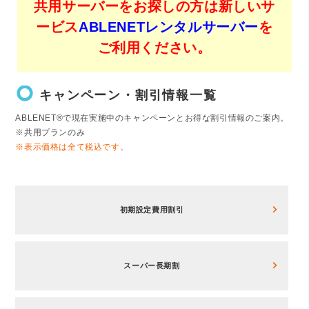
共用サーバーをお探しの方は新しいサ
ービス
ABLENETレンタルサーバー
を
ご利用ください。
trip_origin
キャンペーン・割引情報一覧
ABLENET®で現在実施中のキャンペーンとお得な割引情報のご案内。
※共用プランのみ
※表示価格は全て税込です。
初期設定費用割引
スーパー長期割