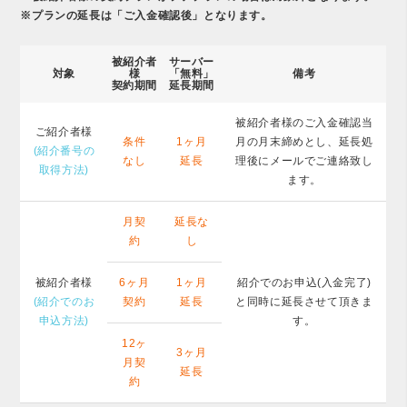
※プランの延長は「ご入金確認後」となります。
被紹介者
サーバー
対象
様
「無料」
備考
契約期間
延長期間
被紹介者様のご入金確認当
ご紹介者様
条件
1ヶ月
月の月末締めとし、延長処
(紹介番号の
なし
延長
理後にメールでご連絡致し
取得方法)
ます。
月契
延長な
約
し
被紹介者様
6ヶ月
1ヶ月
紹介でのお申込(入金完了)
(紹介でのお
契約
延長
と同時に延長させて頂きま
申込方法)
す。
12ヶ
3ヶ月
月契
延長
約