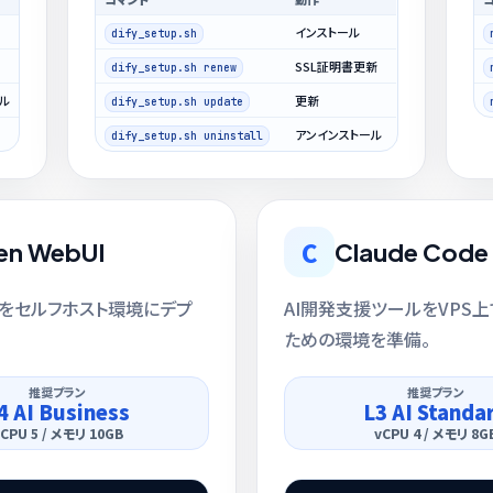
インストール
dify_setup.sh
SSL証明書更新
dify_setup.sh renew
ル
更新
dify_setup.sh update
アンインストール
dify_setup.sh uninstall
C
en WebUI
Claude Code
UIをセルフホスト環境にデプ
AI開発支援ツールをVPS
ための環境を準備。
推奨プラン
推奨プラン
4 AI Business
L3 AI Standa
CPU 5 / メモリ 10GB
vCPU 4 / メモリ 8G