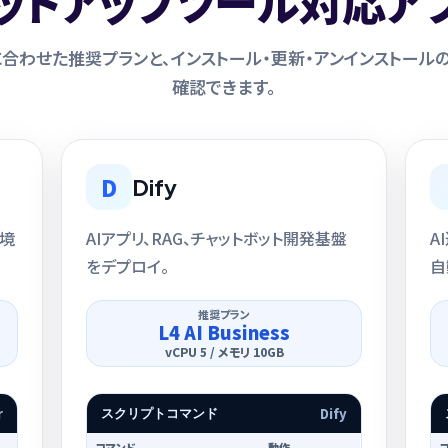
ットアップツール対応ア
合わせた推奨プランと、インストール・更新・アンインストール
確認できます。
D
Dify
環境
AIアプリ、RAG、チャットボット開発基盤
A
をデプロイ。
自
推奨プラン
L4 AI Business
vCPU 5 / メモリ 10GB
r
Dify
スクリプトコマンド
コマンド
動作