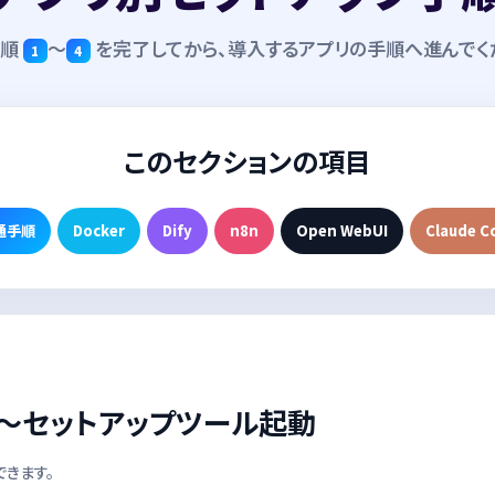
手順
〜
を完了してから、導入するアプリの手順へ進んでく
1
4
このセクションの項目
通手順
Docker
Dify
n8n
Open WebUI
Claude C
化〜セットアップツール起動
きます。