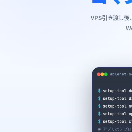
VPS引き渡し後、
W
ablenet-s
$
setup-tool d
$
setup-tool d
$
setup-tool n
$
setup-tool o
$
setup-tool c
# アプリのデプ