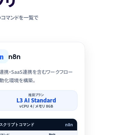
プリ
のコマンドを一覧で
n
n8n
I連携・SaaS連携を含むワークフロー
動化環境を構築。
推奨プラン
L3 AI Standard
vCPU 4 / メモリ 8GB
n8n
スクリプトコマンド
コマンド
動作