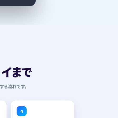
ロイまで
行する流れです。
4