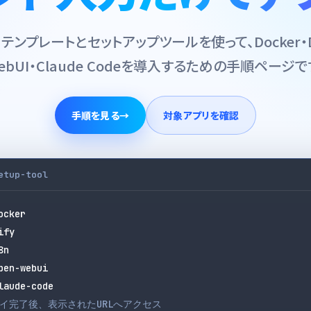
テンプレートとセットアップツールを使って、Docker・Dif
ebUI・Claude Codeを導入するための手順ページで
手順を見る
→
対象アプリを確認
etup-tool
ocker
ify
8n
pen-webui
laude-code
ロイ完了後、表示されたURLへアクセス