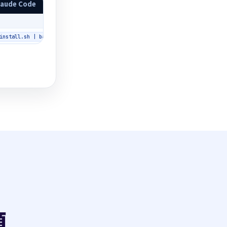
laude Code
動作
インストール
install.sh | bash
順